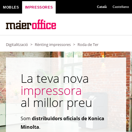
Vés
Català
Castellano
MOBLES
IMPRESSORES
al
contingut
Digitalització
>
Rènting impressores
>
Roda de Ter
La teva nova
impressora
al millor preu
Som
distribuïdors oficials de Konica
Minolta
.