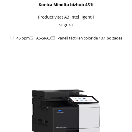
Konica Minolta bizhub 451i
Productivitat A3 intel·ligent i
segura
45 ppm
A6-SRA3
Panell tàctil en color de 10,1 polzades
1i-Series