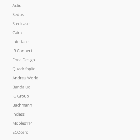
Actiu
Sedus
Steelcase
Caimi
Interface
IB Connect
Enea Design
Quadrifoglio
Andreu World
Bandalux
JG Group
Bachmann
Inclass
Mobles114
ECOcero