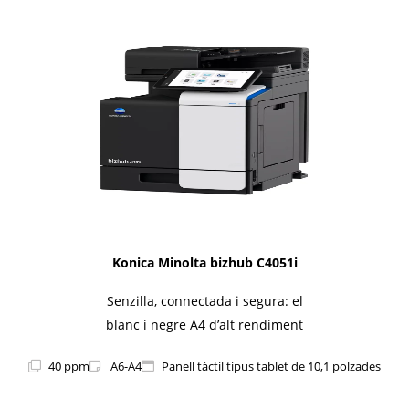
1i-Series
Konica Minolta bizhub C4051i
Senzilla, connectada i segura: el
blanc i negre A4 d’alt rendiment
40 ppm
A6-A4
Panell tàctil tipus tablet de 10,1 polzades