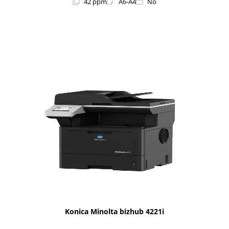
42 ppm
A6-A4
No
1i-Series
Konica Minolta bizhub 4221i