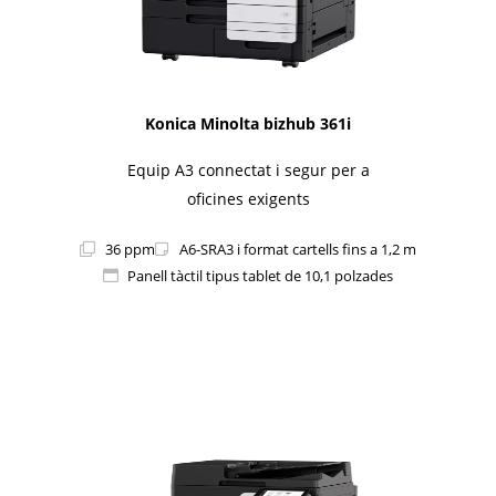
Konica Minolta bizhub 361i
Equip A3 connectat i segur per a
oficines exigents
36 ppm
A6-SRA3 i format cartells fins a 1,2 m
Panell tàctil tipus tablet de 10,1 polzades
1i-Series