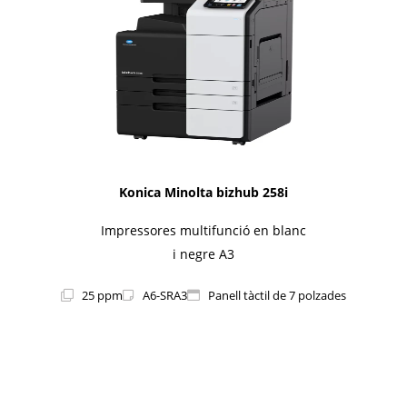
Konica Minolta bizhub 258i
Impressores multifunció en blanc
i negre A3
25 ppm
A6-SRA3
Panell tàctil de 7 polzades