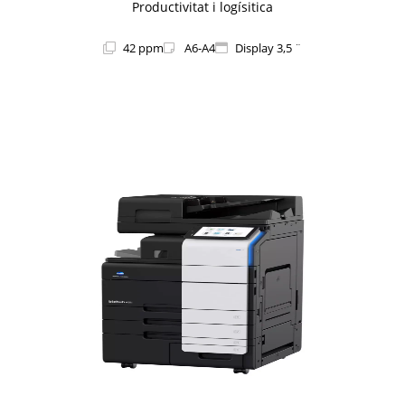
Productivitat i logísitica
42 ppm
A6-A4
Display 3,5 ¨
1i-Series