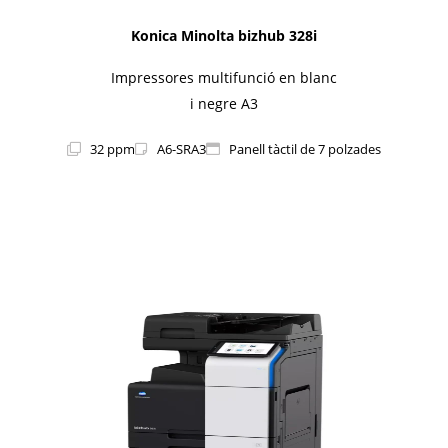
Konica Minolta bizhub 328i
Impressores multifunció en blanc
i negre A3
32 ppm
A6-SRA3
Panell tàctil de 7 polzades
1i-Series