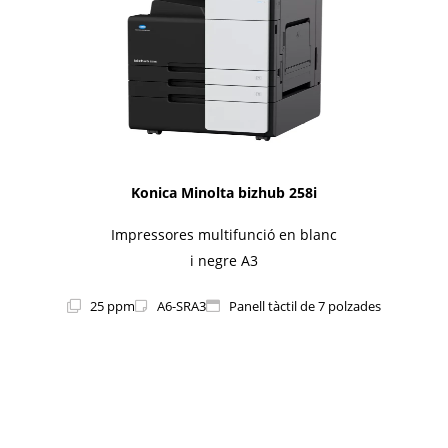
Konica Minolta bizhub 258i
Impressores multifunció en blanc
i negre A3
25 ppm
A6-SRA3
Panell tàctil de 7 polzades