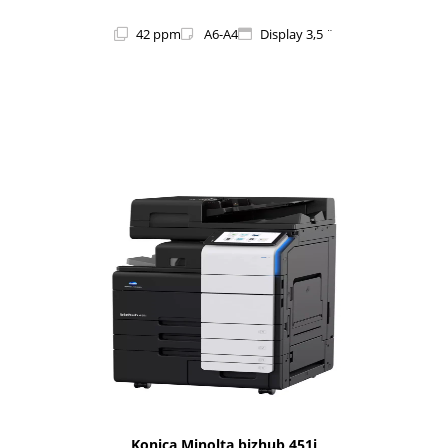
42 ppm
A6-A4
Display 3,5 ¨
1i-Series
Konica Minolta bizhub 451i