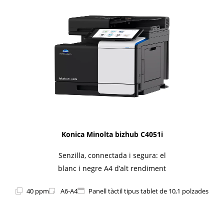
1i-Series
Konica Minolta bizhub C4051i
Senzilla, connectada i segura: el
blanc i negre A4 d’alt rendiment
40 ppm
A6-A4
Panell tàctil tipus tablet de 10,1 polzades