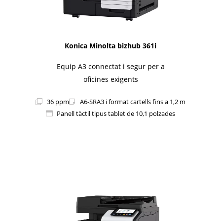
Konica Minolta bizhub 361i
Equip A3 connectat i segur per a
oficines exigents
36 ppm
A6-SRA3 i format cartells fins a 1,2 m
Panell tàctil tipus tablet de 10,1 polzades
1i-Series