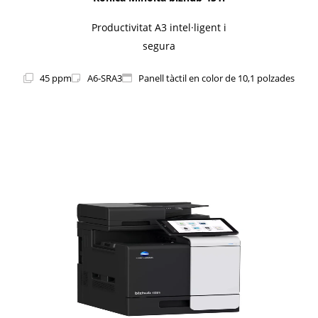
Productivitat A3 intel·ligent i
segura
45 ppm
A6-SRA3
Panell tàctil en color de 10,1 polzades
1i-Series