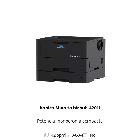
1i-Series
Konica Minolta bizhub 4201i
Potència monocroma compacta
42 ppm
A6-A4
No