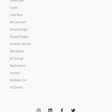
Steelcase
Caimi
Interface
IB Connect
Enea Design
Quadrifoglio
Andreu World
Bandalux
JG Group
Bachmann
Inclass
Mobles114
ECOcero
I
L
F
T
n
i
a
w
s
n
c
i