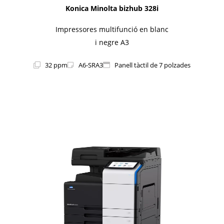
Konica Minolta bizhub 328i
Impressores multifunció en blanc
i negre A3
32 ppm
A6-SRA3
Panell tàctil de 7 polzades
1i-Series