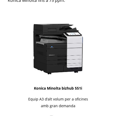
Konica Minolta fins a 75 ppm.
1i-Series
Konica Minolta bizhub 551i
Equip A3 d’alt volum per a oficines
amb gran demanda