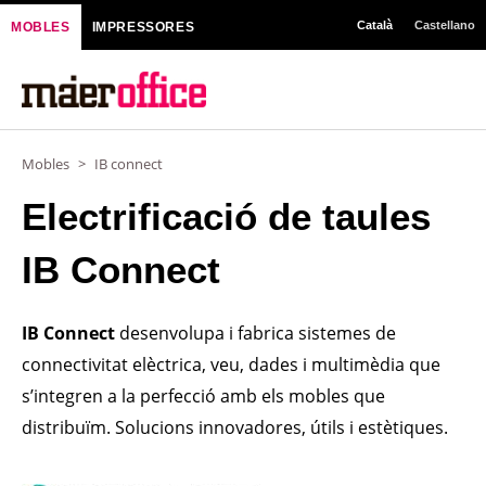
Vés
Català
Castellano
MOBLES
IMPRESSORES
al
contingut
Mobles
>
IB connect
Electrificació de taules
IB Connect
IB Connect
desenvolupa i fabrica sistemes de
connectivitat elèctrica, veu, dades i multimèdia que
s’integren a la perfecció amb els mobles que
distribuïm. Solucions innovadores, útils i estètiques.