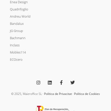
Enea Design
Quadrifoglio
Andreu World
Bandalux
JG Group
Bachmann
Inclass
Mobles114
ECOcero
I
L
F
T
n
i
a
w
s
n
c
i
t
k
e
t
a
e
b
t
g
d
o
e
© 2025, Maieroffice SL ·
Política de Privacitat
·
Política de Cookies
r
i
o
r
a
n
k
m
-