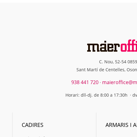
C. Nou, 52-54 085
Sant Martí de Centelles, Oso
938 441 720
maieroffice@ma
·
Horari: dll-dj. de 8:00 a 17:30h · d
CADIRES
ARMARIS I A