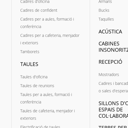
Cadires d'oficina
Armaris
Cadires de confident
Bucks
Cadires per a aules, formació i
Taquilles
conferència
ACÚSTICA
Cadires per a cafeteria, menjador
i exteriors
CABINES
INSONORIT
Tamborets
RECEPCIÓ
TAULES
Mostradors
Taules d'oficina
Cadires i bancad
Taules de reunions
o sales d'espera
Taules per a aules, formació i
conferència
SILLONS D'O
ESPAIS DE
Taules de cafeteria, menjador i
COL·LABOR
exteriors
Electrificació de taules
TERRES PER