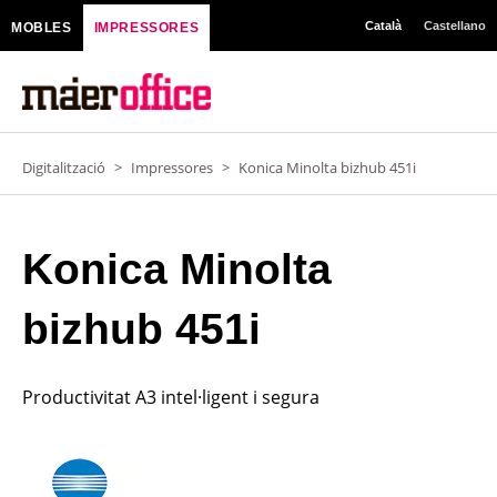
Vés
Català
Castellano
MOBLES
IMPRESSORES
al
contingut
Digitalització
>
Impressores
>
Konica Minolta bizhub 451i
Konica Minolta
bizhub 451i
Productivitat A3 intel·ligent i segura