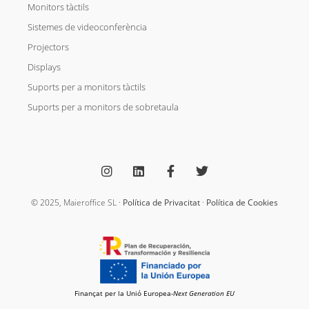
Monitors tàctils
Sistemes de videoconferència
Projectors
Displays
Suports per a monitors tàctils
Suports per a monitors de sobretaula
I
L
F
T
n
i
a
w
s
n
c
i
t
k
e
t
a
e
b
t
g
d
o
e
© 2025, Maieroffice SL ·
Política de Privacitat
·
Política de Cookies
r
i
o
r
a
n
k
m
-
f
Finançat per la Unió Europea-
Next Generation EU