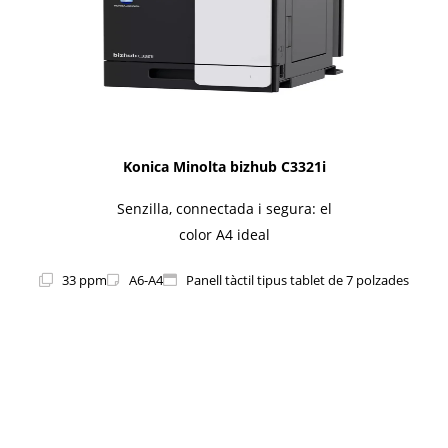
Konica Minolta bizhub C3321i
Senzilla, connectada i segura: el
color A4 ideal
33 ppm
A6-A4
Panell tàctil tipus tablet de 7 polzades