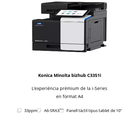
1i-Series
Konica Minolta bizhub C3351i
L’experiència prèmium de la i-Series
en format A4
33ppm
A6-SRA3
Panell tàctil tipus tablet de 10"