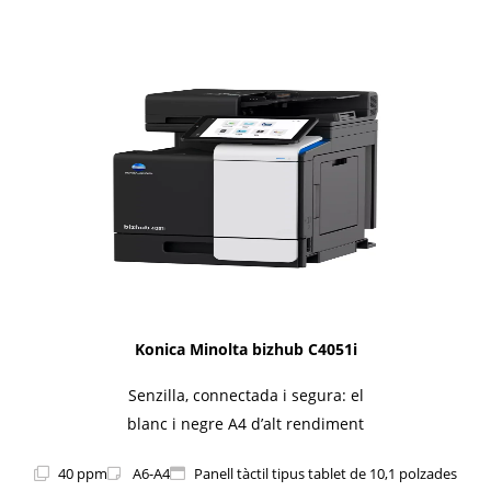
1i-Series
Konica Minolta bizhub C4051i
Senzilla, connectada i segura: el
blanc i negre A4 d’alt rendiment
40 ppm
A6-A4
Panell tàctil tipus tablet de 10,1 polzades