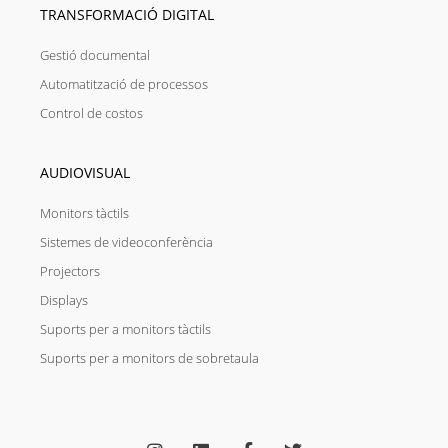
TRANSFORMACIÓ DIGITAL
Gestió documental
Automatització de processos
Control de costos
AUDIOVISUAL
Monitors tàctils
Sistemes de videoconferència
Projectors
Displays
Suports per a monitors tàctils
Suports per a monitors de sobretaula
I
L
F
T
n
i
a
w
s
n
c
i