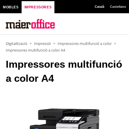
Vés
Català
Castellano
MOBLES
IMPRESSORES
al
contingut
Digitalització
>
Impressió
>
Impressores multifunció a color
>
Impressores multifunció a color A4
Impressores multifunció
a color A4
1i-Series