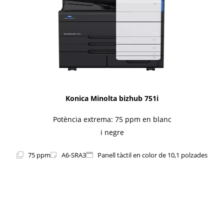
Konica Minolta bizhub 751i
Potència extrema: 75 ppm en blanc
i negre
75 ppm
A6-SRA3
Panell tàctil en color de 10,1 polzades