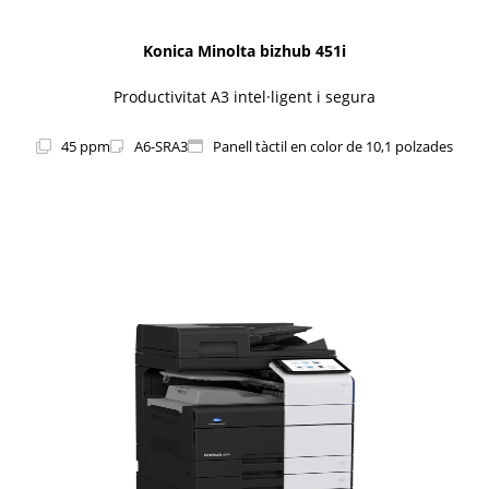
Konica Minolta bizhub 451i
Productivitat A3 intel·ligent i segura
45 ppm
A6-SRA3
Panell tàctil en color de 10,1 polzades
1i-Series