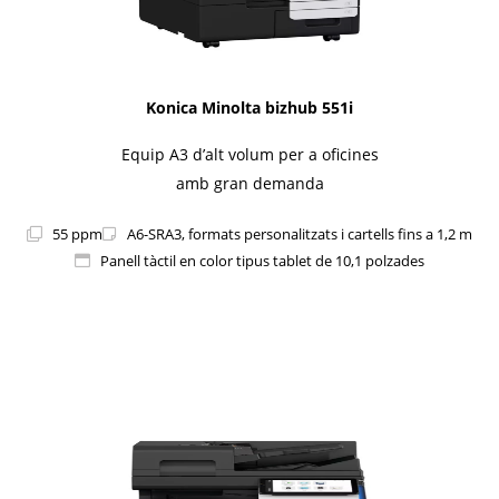
Konica Minolta bizhub 551i
Equip A3 d’alt volum per a oficines
amb gran demanda
55 ppm
A6-SRA3, formats personalitzats i cartells fins a 1,2 m
Panell tàctil en color tipus tablet de 10,1 polzades
1i-Series