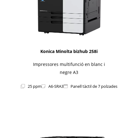
Konica Minolta bizhub 258i
Impressores multifunció en blanc i
negre A3
25 ppm
A6-SRA3
Panell tàctil de 7 polzades