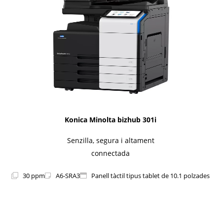
1i-Series
Konica Minolta bizhub 301i
Senzilla, segura i altament
connectada
30 ppm
A6-SRA3
Panell tàctil tipus tablet de 10.1 polzades