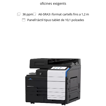
oficines exigents
36 ppm
A6-SRA3 i format cartells fins a 1,2 m
Panell tàctil tipus tablet de 10,1 polzades
1i-Series