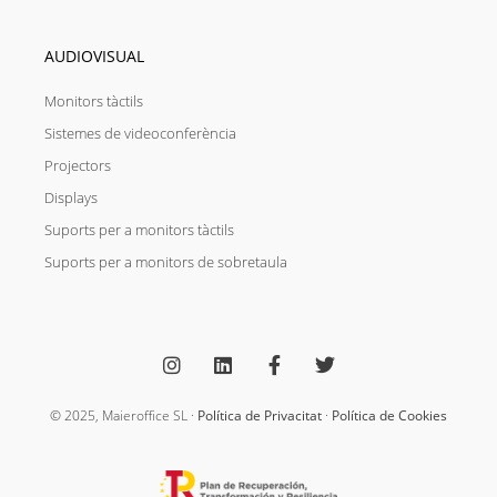
AUDIOVISUAL
Monitors tàctils
Sistemes de videoconferència
Projectors
Displays
Suports per a monitors tàctils
Suports per a monitors de sobretaula
I
L
F
T
n
i
a
w
s
n
c
i
t
k
e
t
a
e
b
t
g
d
o
e
© 2025, Maieroffice SL ·
Política de Privacitat
·
Política de Cookies
r
i
o
r
a
n
k
m
-