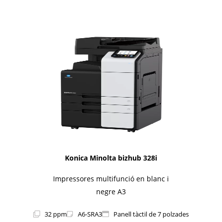
1i-Series
Konica Minolta bizhub 328i
Impressores multifunció en blanc i
negre A3
32 ppm
A6-SRA3
Panell tàctil de 7 polzades