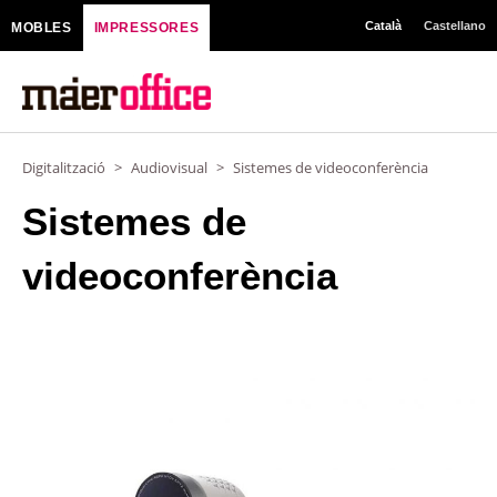
Vés
Català
Castellano
MOBLES
IMPRESSORES
al
contingut
Digitalització
>
Audiovisual
>
Sistemes de videoconferència
Sistemes de
videoconferència