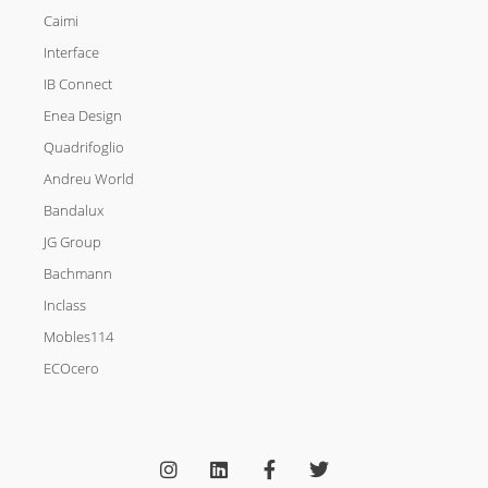
Caimi
Interface
IB Connect
Enea Design
Quadrifoglio
Andreu World
Bandalux
JG Group
Bachmann
Inclass
Mobles114
ECOcero
I
L
F
T
n
i
a
w
s
n
c
i
t
k
e
t