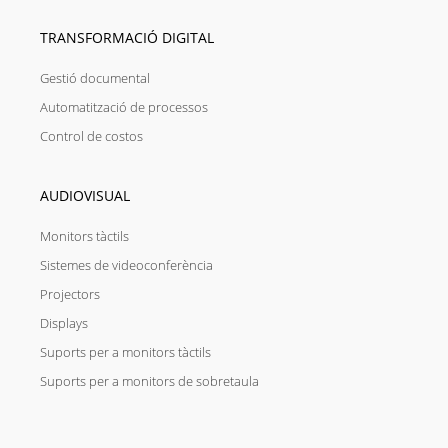
TRANSFORMACIÓ DIGITAL
Gestió documental
Automatització de processos
Control de costos
AUDIOVISUAL
Monitors tàctils
Sistemes de videoconferència
Projectors
Displays
Suports per a monitors tàctils
Suports per a monitors de sobretaula
I
L
F
T