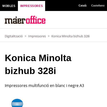
Vés
Català
Castellano
MOBLES
IMPRESSORES
al
contingut
Digitalització
>
Impressores
>
Konica Minolta bizhub 328i
Konica Minolta
bizhub 328i
Impressores multifunció en blanc i negre A3