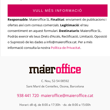
VULL MÉS INFORMACIÓ
Responsable
: Maieroffice SL
Finalitat
: enviament de publicacions i
ofertes així com correus comercials.
Legitimació
: el teu
consentiment en aquest formulari.
Destinataris
: Maieroffice SL.
Podràs exercir els teus Drets d’Accés, Rectificació, Limitació, Oposició
o Supressió de les dades a info@maieroffice.cat. Per a més
informació consulta la nostra
Política de Privacitat
.
C. Nou, 52-54 08592
Sant Martí de Centelles, Osona, Barcelona
938 441 720
maieroffice@maieroffice.cat
·
Horari: dll-dj. de 8:00 a 17:30h · dv. de 8:00 a 15:00h