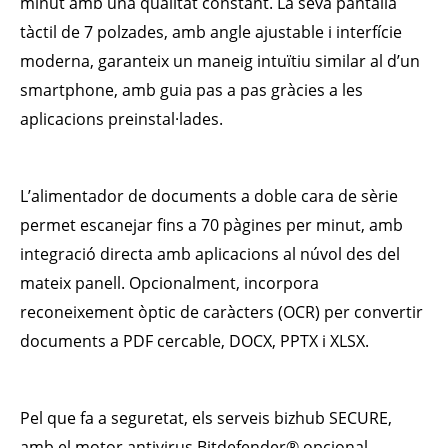
minut amb una qualitat constant. La seva pantalla
tàctil de 7 polzades, amb angle ajustable i interfície
moderna, garanteix un maneig intuïtiu similar al d’un
smartphone, amb guia pas a pas gràcies a les
aplicacions preinstal·lades.
L’alimentador de documents a doble cara de sèrie
permet escanejar fins a 70 pàgines per minut, amb
integració directa amb aplicacions al núvol des del
mateix panell. Opcionalment, incorpora
reconeixement òptic de caràcters (OCR) per convertir
documents a PDF cercable, DOCX, PPTX i XLSX.
Pel que fa a seguretat, els serveis bizhub SECURE,
amb el motor antivirus Bitdefender® opcional,