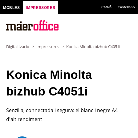
Vés
Català
Castellano
MOBLES
IMPRESSORES
al
contingut
Digitalització
>
Impressores
>
Konica Minolta bizhub C4051i
Konica Minolta
bizhub C4051i
Senzilla, connectada i segura: el blanc i negre A4
d'alt rendiment