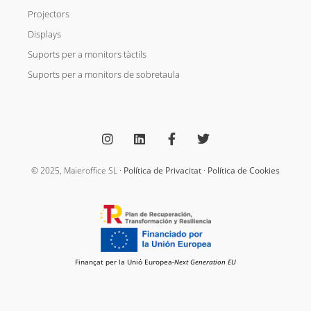
Projectors
Displays
Suports per a monitors tàctils
Suports per a monitors de sobretaula
I
L
F
T
n
i
a
w
s
n
c
i
t
k
e
t
a
e
b
t
g
d
o
e
© 2025, Maieroffice SL ·
Política de Privacitat
·
Política de Cookies
r
i
o
r
a
n
k
m
-
f
Finançat per la Unió Europea-
Next Generation EU