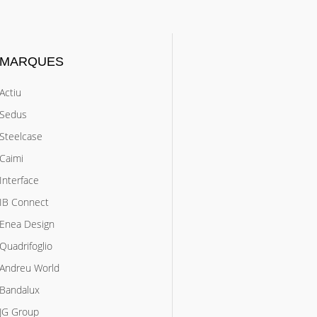
MARQUES
Actiu
Sedus
Steelcase
Caimi
Interface
IB Connect
Enea Design
Quadrifoglio
Andreu World
Bandalux
JG Group