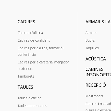
CADIRES
ARMARIS I A
Cadires d'oficina
Armaris
Cadires de confident
Bucks
Cadires per a aules, formació i
Taquilles
conferència
ACÚSTICA
Cadires per a cafeteria, menjador
i exteriors
CABINES
INSONORIT
Tamborets
RECEPCIÓ
TAULES
Mostradors
Taules d'oficina
Cadires i bancad
Taules de reunions
o sales d'espera