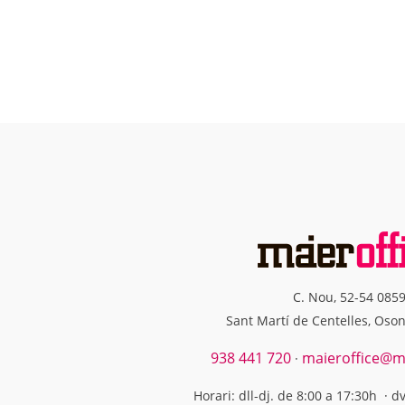
C. Nou, 52-54 085
Sant Martí de Centelles, Oso
938 441 720
maieroffice@ma
·
Horari: dll-dj. de 8:00 a 17:30h · d