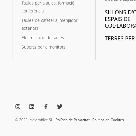
Taules per a aules, formació i
conferència
SILLONS D'O
ESPAIS DE
Taules de cafeteria, menjador i
COL·LABOR
exteriors
Electrificació de taules
TERRES PER
Suports per a monitors
I
L
F
T
n
i
a
w
s
n
c
i
© 2025, Maieroffice SL ·
Política de Privacitat
·
Política de Cookies
t
k
e
t
a
e
b
t
g
d
o
e