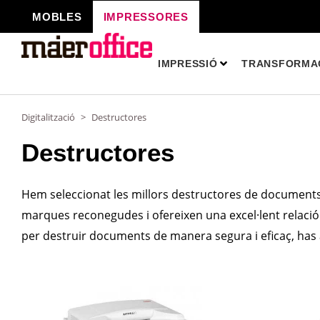
Vés
MOBLES
IMPRESSORES
al
contingut
IMPRESSIÓ
TRANSFORMAC
Digitalització
>
Destructores
Destructores
Hem seleccionat les millors destructores de documents
marques reconegudes i ofereixen una excel·lent relació
per destruir documents de manera segura i eficaç, has ar