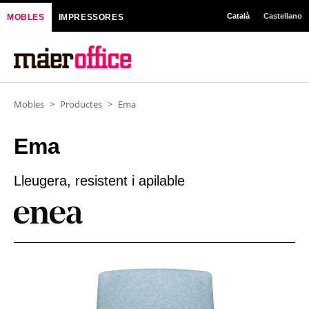
Vés
Català
Castellano
MOBLES
IMPRESSORES
al
contingut
Mobles
>
Productes
>
Ema
Ema
Lleugera, resistent i apilable