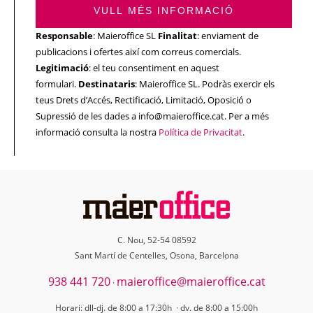
VULL MÉS INFORMACIÓ
Responsable
: Maieroffice SL
Finalitat
: enviament de
publicacions i ofertes així com correus comercials.
Legitimació
: el teu consentiment en aquest
formulari.
Destinataris
: Maieroffice SL. Podràs exercir els
teus Drets d’Accés, Rectificació, Limitació, Oposició o
Supressió de les dades a info@maieroffice.cat. Per a més
informació consulta la nostra
Política de Privacitat
.
C. Nou, 52-54 08592
Sant Martí de Centelles, Osona, Barcelona
938 441 720
maieroffice@maieroffice.cat
·
Horari: dll-dj. de 8:00 a 17:30h · dv. de 8:00 a 15:00h