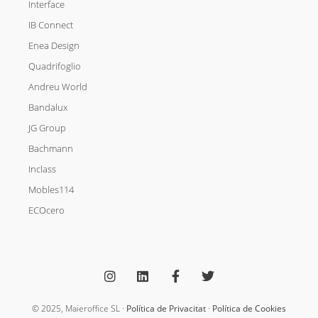
Interface
IB Connect
Enea Design
Quadrifoglio
Andreu World
Bandalux
JG Group
Bachmann
Inclass
Mobles114
ECOcero
I
L
F
T
n
i
a
w
s
n
c
i
t
k
e
t
a
e
b
t
g
d
o
e
© 2025, Maieroffice SL ·
Política de Privacitat
·
Política de Cookies