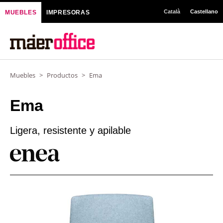
Ir
Català
Castellano
MUEBLES
IMPRESORAS
al
contenido
Muebles
>
Productos
>
Ema
Ema
Ligera, resistente y apilable