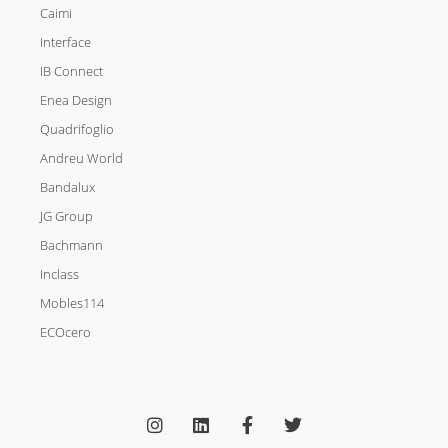
Caimi
Interface
IB Connect
Enea Design
Quadrifoglio
Andreu World
Bandalux
JG Group
Bachmann
Inclass
Mobles114
ECOcero
I
L
F
T
n
i
a
w
s
n
c
i
t
k
e
t