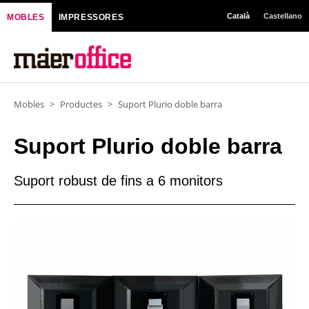
Vés
Català
Castellano
MOBLES
IMPRESSORES
al
contingut
Mobles
>
Productes
>
Suport Plurio doble barra
Suport Plurio doble barra
Suport robust de fins a 6 monitors