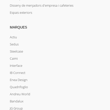
Disseny de menjadors d'empresa i cafeteries
Espais exteriors
MARQUES
Actiu
Sedus
Steelcase
Caimi
Interface
IB Connect
Enea Design
Quadrifoglio
Andreu World
Bandalux
JG Group