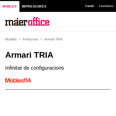
Vés
Català
Castellano
MOBLES
IMPRESSORES
al
contingut
Mobles
>
Productes
>
Armari TRIA
Armari TRIA
Infinitat de configuracions