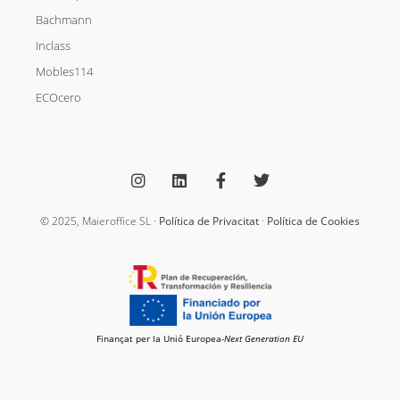
Bachmann
Inclass
Mobles114
ECOcero
I
L
F
T
n
i
a
w
s
n
c
i
t
k
e
t
a
e
b
t
g
d
o
e
© 2025, Maieroffice SL ·
Política de Privacitat
·
Política de Cookies
r
i
o
r
a
n
k
m
-
f
Finançat per la Unió Europea-
Next Generation EU