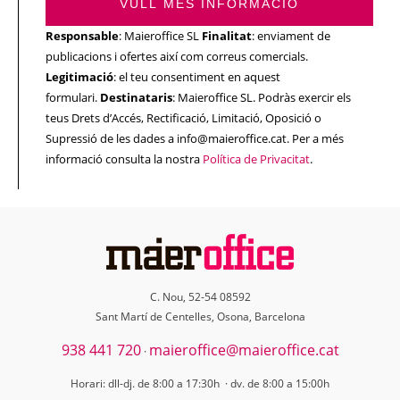
VULL MÉS INFORMACIÓ
Responsable
: Maieroffice SL
Finalitat
: enviament de
publicacions i ofertes així com correus comercials.
Legitimació
: el teu consentiment en aquest
formulari.
Destinataris
: Maieroffice SL. Podràs exercir els
teus Drets d’Accés, Rectificació, Limitació, Oposició o
Supressió de les dades a info@maieroffice.cat. Per a més
informació consulta la nostra
Política de Privacitat
.
C. Nou, 52-54 08592
Sant Martí de Centelles, Osona, Barcelona
938 441 720
maieroffice@maieroffice.cat
·
Horari: dll-dj. de 8:00 a 17:30h · dv. de 8:00 a 15:00h