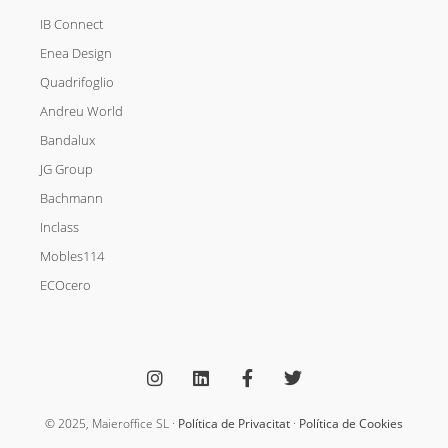
IB Connect
Enea Design
Quadrifoglio
Andreu World
Bandalux
JG Group
Bachmann
Inclass
Mobles114
ECOcero
I
L
F
T
n
i
a
w
s
n
c
i
t
k
e
t
a
e
b
t
g
d
o
e
© 2025, Maieroffice SL ·
Política de Privacitat
·
Política de Cookies
r
i
o
r