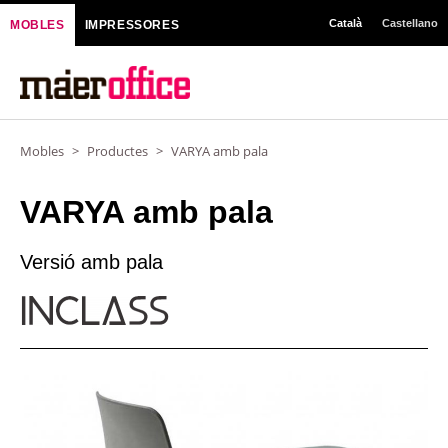
Vés
Català
Castellano
MOBLES
IMPRESSORES
al
contingut
Mobles
>
Productes
>
VARYA amb pala
VARYA amb pala
Versió amb pala