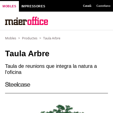
Vés
Català
Castellano
MOBLES
IMPRESSORES
al
contingut
Mobles
>
Productes
>
Taula Arbre
Taula Arbre
Taula de reunions que integra la natura a
l'oficina