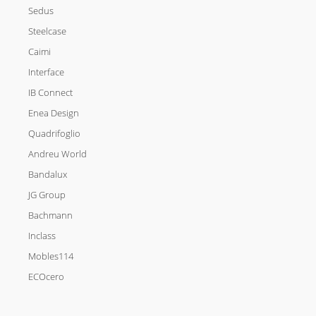
Sedus
Steelcase
Caimi
Interface
IB Connect
Enea Design
Quadrifoglio
Andreu World
Bandalux
JG Group
Bachmann
Inclass
Mobles114
ECOcero
I
L
F
T