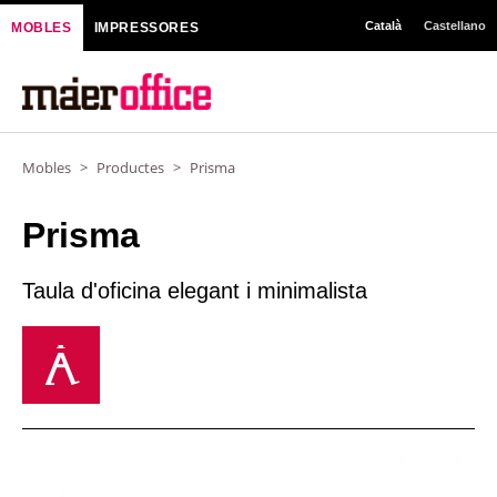
Vés
Català
Castellano
MOBLES
IMPRESSORES
al
contingut
Mobles
>
Productes
>
Prisma
Prisma
Taula d'oficina elegant i minimalista