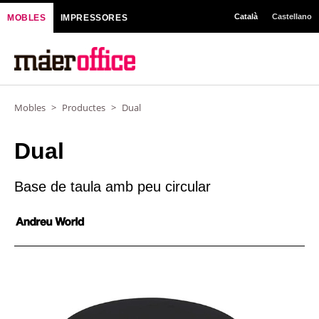
Vés
Català
Castellano
MOBLES
IMPRESSORES
al
contingut
Mobles
>
Productes
>
Dual
Dual
Base de taula amb peu circular