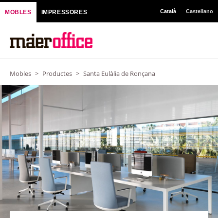
Vés
Català
Castellano
MOBLES
IMPRESSORES
al
contingut
Mobles
>
Productes
>
Santa Eulàlia de Ronçana