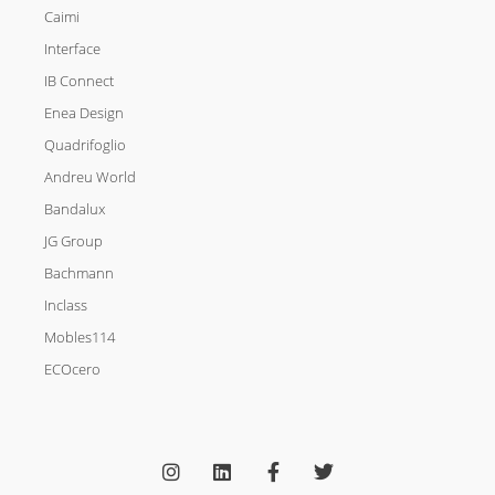
Caimi
Interface
IB Connect
Enea Design
Quadrifoglio
Andreu World
Bandalux
JG Group
Bachmann
Inclass
Mobles114
ECOcero
I
L
F
T
n
i
a
w
s
n
c
i
t
k
e
t