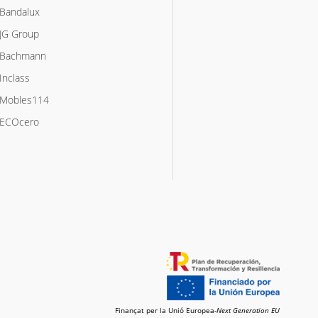
Bandalux
JG Group
Bachmann
Inclass
Mobles114
ECOcero
Finançat per la Unió Europea-
Next Generation EU