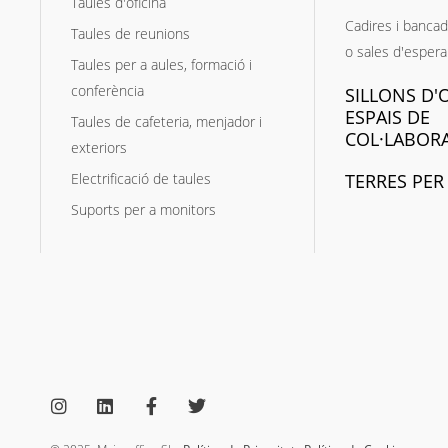
Taules d'oficina
Cadires i bancad
Taules de reunions
o sales d'espera
Taules per a aules, formació i
conferència
SILLONS D'O
ESPAIS DE
Taules de cafeteria, menjador i
COL·LABOR
exteriors
Electrificació de taules
TERRES PER
Suports per a monitors
I
L
F
T
n
i
a
w
s
n
c
i