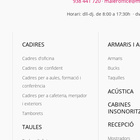
938 441 720
maieroffice@ma
·
Horari: dll-dj. de 8:00 a 17:30h · d
CADIRES
ARMARIS I A
Cadires d'oficina
Armaris
Cadires de confident
Bucks
Cadires per a aules, formació i
Taquilles
conferència
ACÚSTICA
Cadires per a cafeteria, menjador
i exteriors
CABINES
INSONORIT
Tamborets
RECEPCIÓ
TAULES
Mostradors