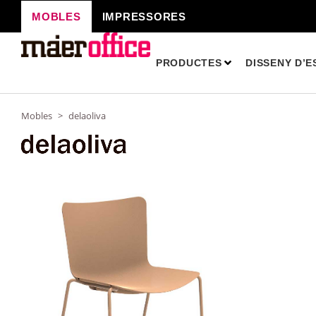
Vés
MOBLES
IMPRESSORES
al
contingut
PRODUCTES
DISSENY D’E
Mobles
>
delaoliva