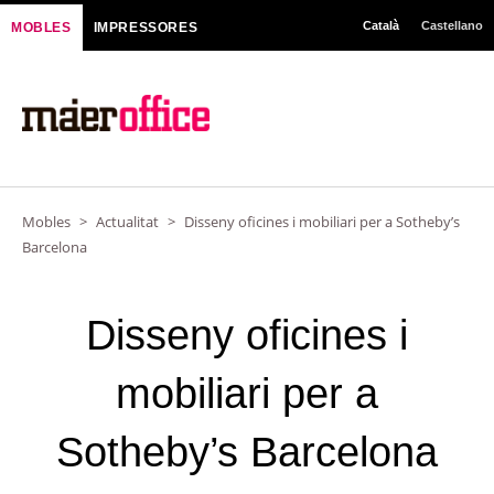
Vés
Català
Castellano
MOBLES
IMPRESSORES
al
contingut
Mobles
>
Actualitat
>
Disseny oficines i mobiliari per a Sotheby’s
Barcelona
Disseny oficines i
mobiliari per a
Sotheby’s Barcelona