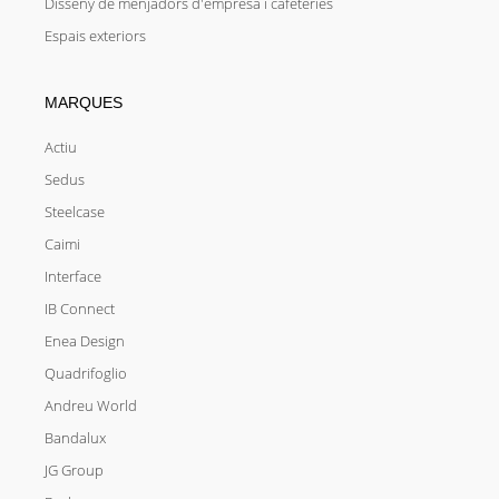
Disseny de menjadors d'empresa i cafeteries
Espais exteriors
MARQUES
Actiu
Sedus
Steelcase
Caimi
Interface
IB Connect
Enea Design
Quadrifoglio
Andreu World
Bandalux
JG Group