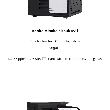
Konica Minolta bizhub 451i
Productividad A3 inteligente y
segura
45 ppm
A6-SRA3
Panel táctil en color de 10,1 pulgadas
1i-Series