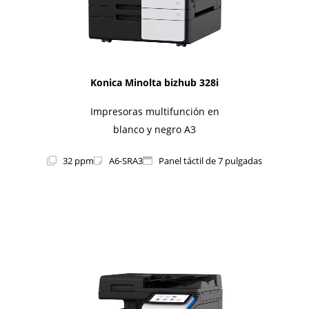
Konica Minolta bizhub 328i
Impresoras multifunción en
blanco y negro A3
32 ppm
A6-SRA3
Panel táctil de 7 pulgadas
1i-Series