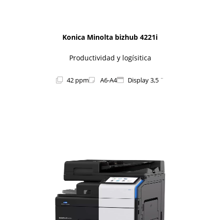
Konica Minolta bizhub 4221i
Productividad y logísitica
42 ppm
A6-A4
Display 3,5 ¨
1i-Series