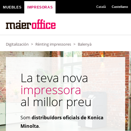
Ir
Català
Castellano
MUEBLES
IMPRESORAS
al
contenido
Digitalización
>
Rènting impressores
>
Balenyà
La teva nova
impressora
al millor preu
Som
distribuïdors oficials de Konica
Minolta
.