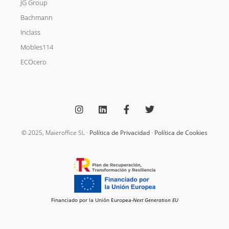
JG Group
Bachmann
Inclass
Mobles114
ECOcero
I
L
F
T
n
i
a
w
s
n
c
i
t
k
e
t
a
e
b
t
g
d
o
e
© 2025, Maieroffice SL ·
Política de Privacidad
·
Política de Cookies
r
i
o
r
a
n
k
m
-
f
Financiado por la Unión Europea-
Next Generation EU