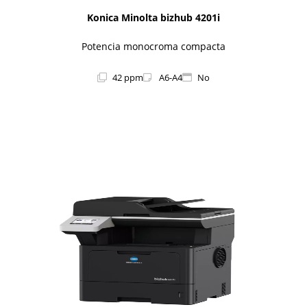
Konica Minolta bizhub 4201i
Potencia monocroma compacta
42 ppm
A6-A4
No
1i-Series