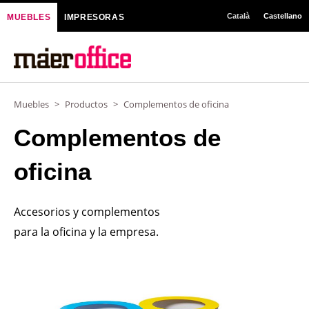
Ir
Català
Castellano
MUEBLES
IMPRESORAS
al
contenido
Muebles
>
Productos
>
Complementos de oficina
Complementos de
oficina
Accesorios y complementos
para la oficina y la empresa.