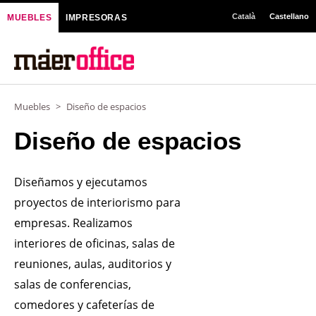
Ir
Català
Castellano
MUEBLES
IMPRESORAS
al
contenido
Muebles
>
Diseño de espacios
Diseño de espacios
Diseñamos y ejecutamos
proyectos de interiorismo para
empresas. Realizamos
interiores de oficinas, salas de
reuniones, aulas, auditorios y
salas de conferencias,
comedores y cafeterías de