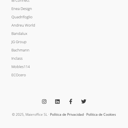
IB Connect
Enea Design
Quadrifoglio
Andreu World
Bandalux
JG Group
Bachmann
Inclass
Mobles114
ECOcero
I
L
F
T
n
i
a
w
s
n
c
i
t
k
e
t
a
e
b
t
g
d
o
e
© 2025, Maieroffice SL ·
Política de Privacidad
·
Política de Cookies
r
i
o
r
a
n
k