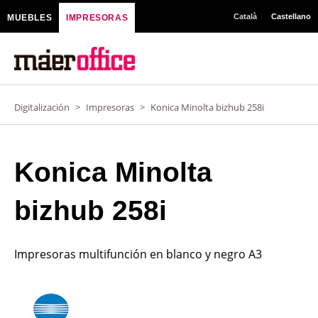
Ir
Català
Castellano
MUEBLES
IMPRESORAS
al
contenido
Digitalización
>
Impresoras
>
Konica Minolta bizhub 258i
Konica Minolta
bizhub 258i
Impresoras multifunción en blanco y negro A3