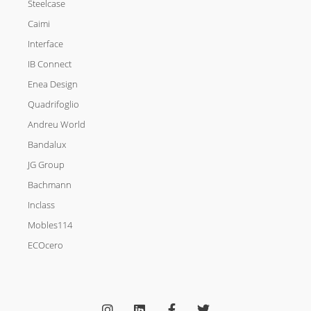
Steelcase
Caimi
Interface
IB Connect
Enea Design
Quadrifoglio
Andreu World
Bandalux
JG Group
Bachmann
Inclass
Mobles114
ECOcero
I
L
F
T
n
i
a
w
s
n
c
i