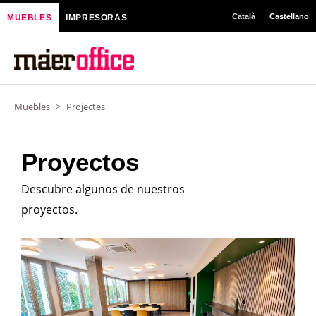
Ir
Català
Castellano
MUEBLES
IMPRESORAS
al
contenido
Muebles
>
Projectes
Proyectos
Descubre algunos de nuestros
proyectos.