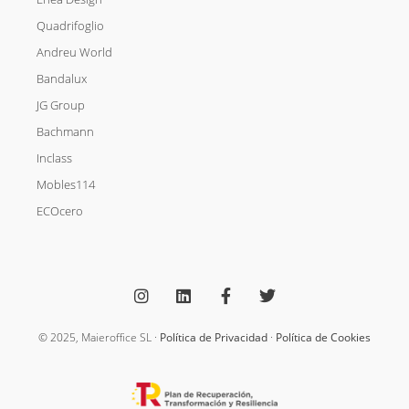
Quadrifoglio
Andreu World
Bandalux
JG Group
Bachmann
Inclass
Mobles114
ECOcero
I
L
F
T
n
i
a
w
s
n
c
i
t
k
e
t
a
e
b
t
g
d
o
e
© 2025, Maieroffice SL ·
Política de Privacidad
·
Política de Cookies
r
i
o
r
a
n
k
m
-
f