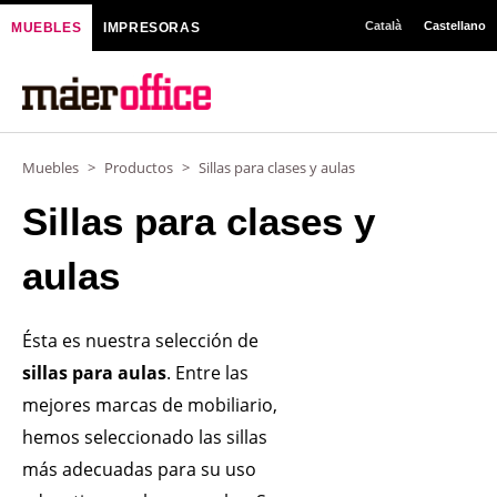
Ir
Català
Castellano
MUEBLES
IMPRESORAS
al
contenido
Muebles
>
Productos
>
Sillas para clases y aulas
Sillas para clases y
aulas
Ésta es nuestra selección de
sillas para aulas
. Entre las
mejores marcas de mobiliario,
hemos seleccionado las sillas
más adecuadas para su uso