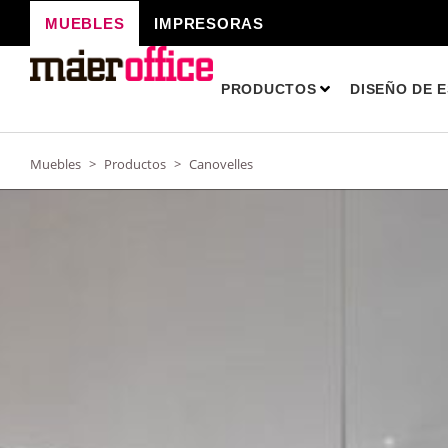
Ir
MUEBLES
IMPRESORAS
al
contenido
PRODUCTOS
DISEÑO DE 
Muebles
>
Productos
>
Canovelles