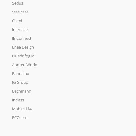
Sedus
Steelcase
Caimi
Interface
IB Connect
Enea Design
Quadrifoglio
Andreu World
Bandalux
JG Group
Bachmann
Inclass
Mobles114
ECOcero
I
L
F
T