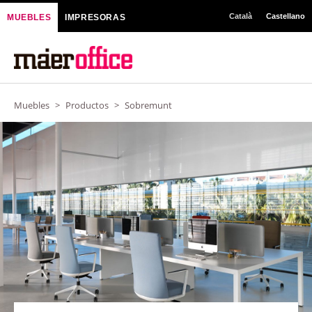
Ir
Català
Castellano
MUEBLES
IMPRESORAS
al
contenido
Muebles
>
Productos
>
Sobremunt