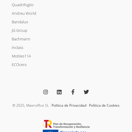
Quadrifoglio
Andreu World
Bandalux
JG Group
Bachmann
Inclass
Mobles114
ECOcero
I
L
F
T
n
i
a
w
s
n
c
i
t
k
e
t
a
e
b
t
g
d
o
e
© 2025, Maieroffice SL ·
Política de Privacidad
·
Política de Cookies
r
i
o
r
a
n
k
m
-
f