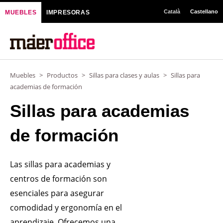
Ir
Català
Castellano
MUEBLES
IMPRESORAS
al
contenido
Muebles
>
Productos
>
Sillas para clases y aulas
>
Sillas para
academias de formación
Sillas para academias
de formación
Las sillas para academias y
centros de formación son
esenciales para asegurar
comodidad y ergonomía en el
aprendizaje. Ofrecemos una