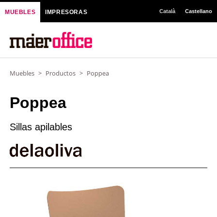
Ir
Català
Castellano
MUEBLES
IMPRESORAS
al
contenido
Muebles
>
Productos
>
Poppea
Poppea
Sillas apilables