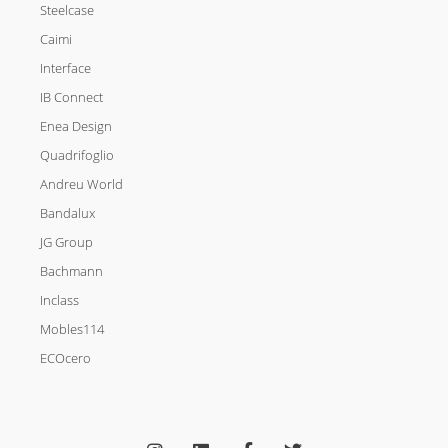
Steelcase
Caimi
Interface
IB Connect
Enea Design
Quadrifoglio
Andreu World
Bandalux
JG Group
Bachmann
Inclass
Mobles114
ECOcero
I
L
F
T
n
i
a
w
s
n
c
i