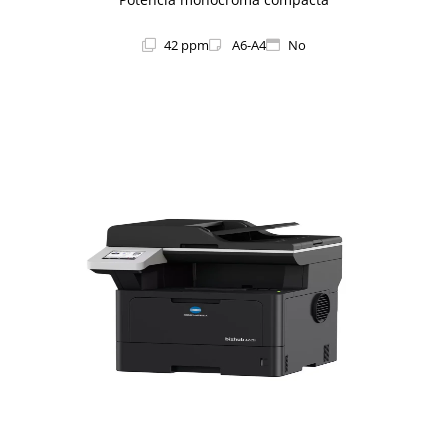
42 ppm
A6-A4
No
1i-Series