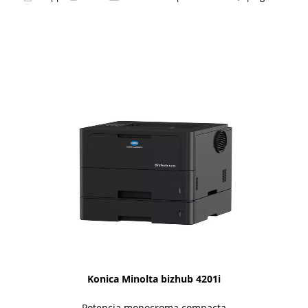
1i-Series
Konica Minolta bizhub 4201i
Potencia monocroma compacta