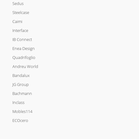
Sedus
Steelcase
Caimi
Interface
IB Connect
Enea Design
Quadrifoglio
Andreu World
Bandalux
JG Group
Bachmann
Inclass
Mobles114
ECOcero
I
L
F
T