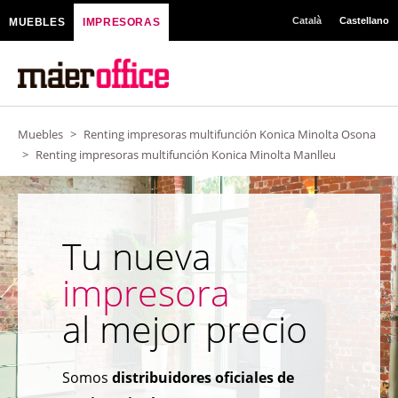
Ir
Català
Castellano
MUEBLES
IMPRESORAS
al
contenido
Muebles
>
Renting impresoras multifunción Konica Minolta Osona
>
Renting impresoras multifunción Konica Minolta Manlleu
Tu nueva
impresora
al mejor precio
Somos
distribuidores oficiales de