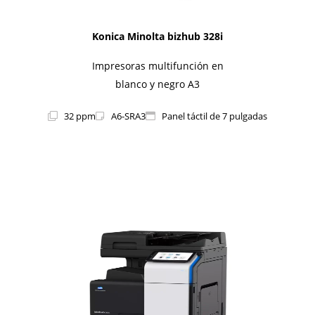
Konica Minolta bizhub 328i
Impresoras multifunción en
blanco y negro A3
32 ppm
A6-SRA3
Panel táctil de 7 pulgadas
1i-Series