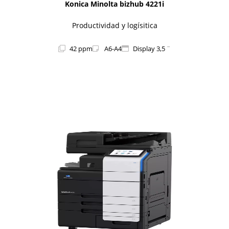
Konica Minolta bizhub 4221i
Productividad y logísitica
42 ppm
A6-A4
Display 3,5 ¨
1i-Series