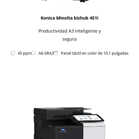
Konica Minolta bizhub 451i
Productividad A3 inteligente y
segura
45 ppm
A6-SRA3
Panel táctil en color de 10,1 pulgadas
1i-Series