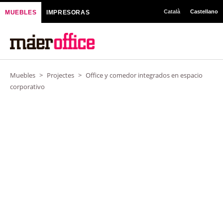
Ir
Català
Castellano
MUEBLES
IMPRESORAS
al
contenido
Muebles
>
Projectes
>
Office y comedor integrados en espacio
corporativo