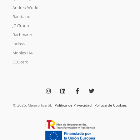
Andreu World
Bandalux
JG Group
Bachmann
Inclass
Mobles114
ECOcero
I
L
F
T
n
i
a
w
s
n
c
i
t
k
e
t
a
e
b
t
g
d
o
e
© 2025, Maieroffice SL ·
Política de Privacidad
·
Política de Cookies
r
i
o
r
a
n
k
m
-
f