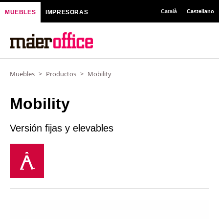
Ir
Català
Castellano
MUEBLES
IMPRESORAS
al
contenido
Muebles
>
Productos
>
Mobility
Mobility
Versión fijas y elevables