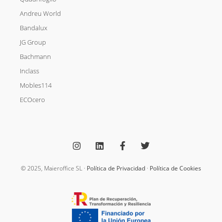
Andreu World
Bandalux
JG Group
Bachmann
Inclass
Mobles114
ECOcero
I
L
F
T
n
i
a
w
s
n
c
i
t
k
e
t
a
e
b
t
g
d
o
e
© 2025, Maieroffice SL ·
Política de Privacidad
·
Política de Cookies
r
i
o
r
a
n
k
m
-
f