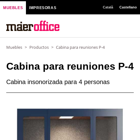
Ir
Català
Castellano
MUEBLES
IMPRESORAS
al
contenido
Muebles
>
Productos
>
Cabina para reuniones P-4
Cabina para reuniones P-4
Cabina insonorizada para 4 personas