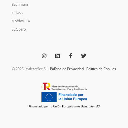
Bachmann
Inclass
Mobles114
ECOcero
I
L
F
T
n
i
a
w
s
n
c
i
t
k
e
t
a
e
b
t
g
d
o
e
© 2025, Maieroffice SL ·
Política de Privacidad
·
Política de Cookies
r
i
o
r
a
n
k
m
-
f
Financiado por la Unión Europea-
Next Generation EU