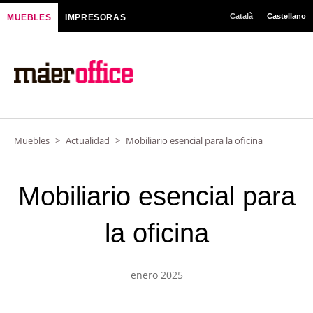
Ir
Català
Castellano
MUEBLES
IMPRESORAS
al
contenido
Muebles
>
Actualidad
>
Mobiliario esencial para la oficina
Mobiliario esencial para
la oficina
enero 2025