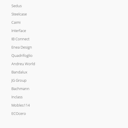
Sedus
Steelcase
Caimi
Interface
IB Connect
Enea Design
Quadrifoglio
Andreu World
Bandalux
JG Group
Bachmann
Inclass
Mobles114
ECOcero
I
L
F
T