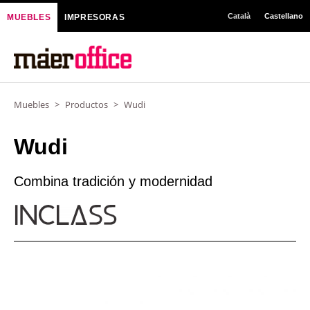
Ir
Català
Castellano
MUEBLES
IMPRESORAS
al
contenido
Muebles
>
Productos
>
Wudi
Wudi
Combina tradición y modernidad