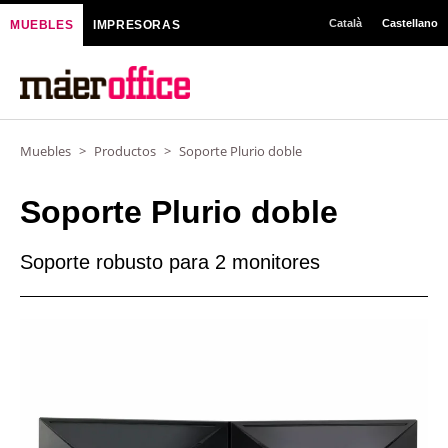
Ir
Català
Castellano
MUEBLES
IMPRESORAS
al
contenido
Muebles
>
Productos
>
Soporte Plurio doble
Soporte Plurio doble
Soporte robusto para 2 monitores