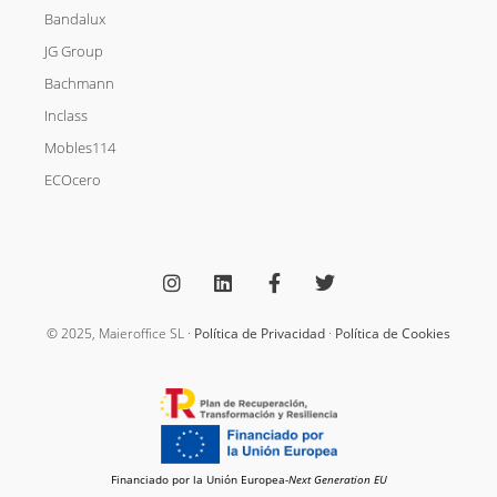
Bandalux
JG Group
Bachmann
Inclass
Mobles114
ECOcero
I
L
F
T
n
i
a
w
s
n
c
i
t
k
e
t
a
e
b
t
g
d
o
e
© 2025, Maieroffice SL ·
Política de Privacidad
·
Política de Cookies
r
i
o
r
a
n
k
m
-
f
Financiado por la Unión Europea-
Next Generation EU