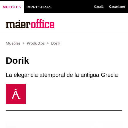
Ir
Català
Castellano
MUEBLES
IMPRESORAS
al
contenido
Muebles
>
Productos
>
Dorik
Dorik
La elegancia atemporal de la antigua Grecia