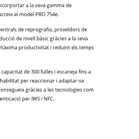
 incorportar a la seva gamma de
cceix al model PRO 754e.
ntrals de reprografia, proveïdors de
ducció de nivell bàsic gràcies a la seva
la màxima productivitat i reduint els temps
pacitat de 300 fulles i escaneja fins a
habilitat per reaccionar i adaptar-se
consegueix gràcies a les tecnologies com
tenticació per IWS i NFC.