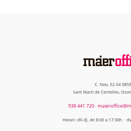
C. Nou, 52-54 085
Sant Martí de Centelles, Oso
938 441 720
maieroffice@ma
·
Horari: dll-dj. de 8:00 a 17:30h · d