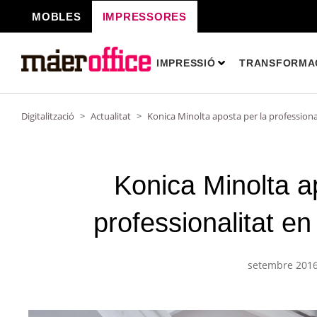
Vés
MOBLES
IMPRESSORES
al
contingut
IMPRESSIÓ
TRANSFORMAC
Digitalització
>
Actualitat
>
Konica Minolta aposta per la professional
Konica Minolta a
professionalitat en
setembre 201