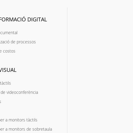
FORMACIÓ DIGITAL
ocumental
zació de processos
e costos
VISUAL
tàctils
de videoconferència
s
er a monitors tàctils
er a monitors de sobretaula