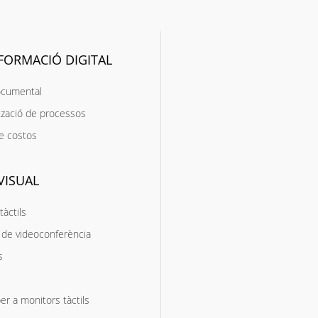
FORMACIÓ DIGITAL
ocumental
zació de processos
e costos
VISUAL
tàctils
de videoconferència
s
er a monitors tàctils