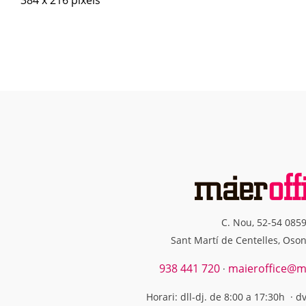
C. Nou, 52-54 085
Sant Martí de Centelles, Oso
938 441 720
maieroffice@ma
·
Horari: dll-dj. de 8:00 a 17:30h · d