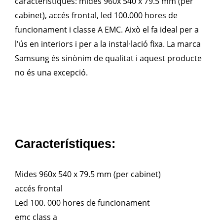
car
acter
í
st
iques
:
m
ides
960
x
540
x
79
.
5
mm
(
per
cabinet
),
acc
és
frontal
,
led
100
.
000
h
ores
de
func
ion
ament
i
cl
asse
A
E
MC
.
A
ix
ò
el
fa
ideal
per
a
l
'
ú
s
en
inter
iors
i
per
a
la
inst
al
·
l
aci
ó
fix
a
.
La
mar
ca
Samsung
és
sin
ò
n
im
de
qual
it
at
i
a
quest
product
e
no
és
un
a
exce
p
ci
ó
.
Característiques:
Mides 960x 540 x 79.5 mm (per cabinet)
accés frontal
Led 100. 000 hores de funcionament
emc class a