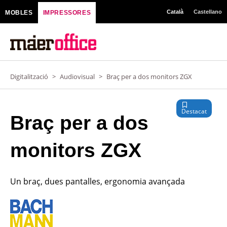
Vés
Català
Castellano
MOBLES
IMPRESSORES
al
contingut
Digitalització
>
Audiovisual
>
Braç per a dos monitors ZGX
Destacat
Braç per a dos
monitors ZGX
Un braç, dues pantalles, ergonomia avançada