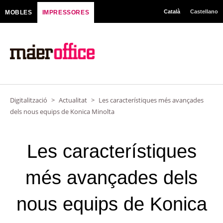
Vés
Català
Castellano
MOBLES
IMPRESSORES
al
contingut
Digitalització
>
Actualitat
>
Les característiques més avançades
dels nous equips de Konica Minolta
Les característiques
més avançades dels
nous equips de Konica