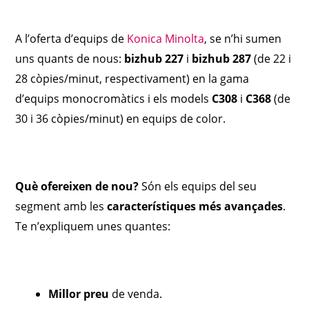
A l’oferta d’equips de
Konica Minolta
, se n’hi sumen
uns quants de nous:
bizhub 227
i
bizhub 287
(de 22 i
28 còpies/minut, respectivament) en la gama
d’equips monocromàtics i els models
C308
i
C368
(de
30 i 36 còpies/minut) en equips de color.
Què ofereixen de nou?
Són els equips del seu
segment amb les
característiques més avançades
.
Te n’expliquem unes quantes:
Millor preu
de venda.