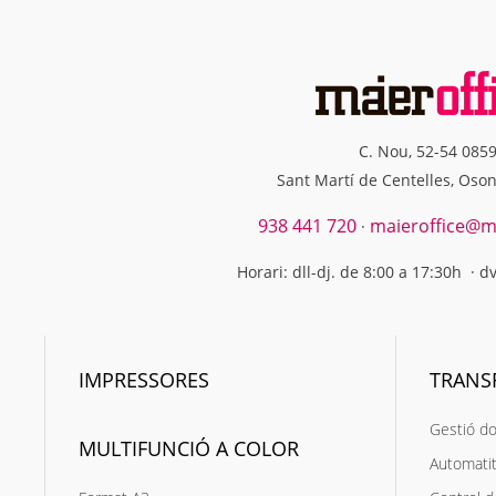
C. Nou, 52-54 085
Sant Martí de Centelles, Oso
938 441 720
maieroffice@ma
·
Horari: dll-dj. de 8:00 a 17:30h · d
IMPRESSORES
TRANS
Gestió d
MULTIFUNCIÓ A COLOR
Automatit