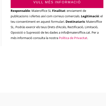
VULL MÉS INFORMACIÓ
Responsable
: Maieroffice SL
Finalitat
: enviament de
publicacions i ofertes així com correus comercials.
Legitimació
: el
teu consentiment en aquest formulari.
Destinataris
: Maieroffice
SL. Podràs exercir els teus Drets d’Accés, Rectificació, Limitació,
Oposició o Supressió de les dades a info@maieroffice.cat. Per a
més informació consulta la nostra
Política de Privacitat
.