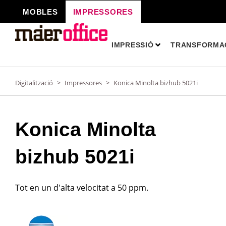
Vés
MOBLES
IMPRESSORES
al
contingut
IMPRESSIÓ
TRANSFORMAC
Digitalització
>
Impressores
>
Konica Minolta bizhub 5021i
Konica Minolta
bizhub 5021i
Tot en un d'alta velocitat a 50 ppm.