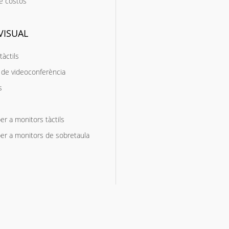
e costos
VISUAL
tàctils
de videoconferència
s
er a monitors tàctils
er a monitors de sobretaula