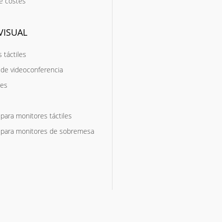
e costes
VISUAL
 táctiles
de videoconferencia
res
para monitores táctiles
 para monitores de sobremesa