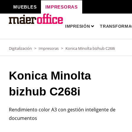
Ir
MUEBLES
IMPRESORAS
al
contenido
IMPRESIÓN
TRANSFORMAC
Digitalización
>
Impresoras
>
Konica Minolta bizhub C268i
Konica Minolta
bizhub C268i
Rendimiento color A3 con gestión inteligente de
documentos