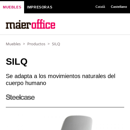
Ir
Català
Castellano
MUEBLES
IMPRESORAS
al
contenido
Muebles
>
Productos
>
SILQ
SILQ
Se adapta a los movimientos naturales del
cuerpo humano