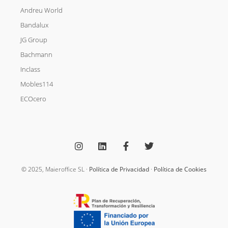
Andreu World
Bandalux
JG Group
Bachmann
Inclass
Mobles114
ECOcero
I
L
F
T
n
i
a
w
s
n
c
i
t
k
e
t
a
e
b
t
g
d
o
e
© 2025, Maieroffice SL ·
Política de Privacidad
·
Política de Cookies
r
i
o
r
a
n
k
m
-
f